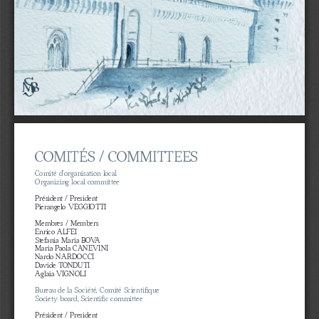
COMITÉS / COMMITTEES
Comité d’organisation local
Organizing local committee
Président / President
Pierangelo VEGGIOTTI
Membres / Members
Enrico ALFEI
Stefania Maria BOVA
Maria Paola CANEVINI
Nardo NARDOCCI
Davide TONDUTI
Aglaia VIGNOLI
Bureau de la Société, Comité Scientifique
Society board, Scientific committee
Président / President